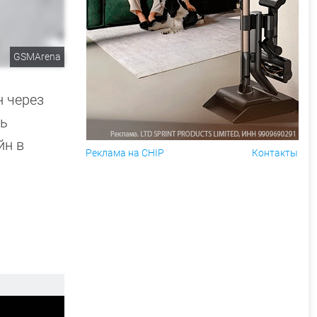
GSMArena
н через
ть
йн в
Реклама на CHIP
Контакты