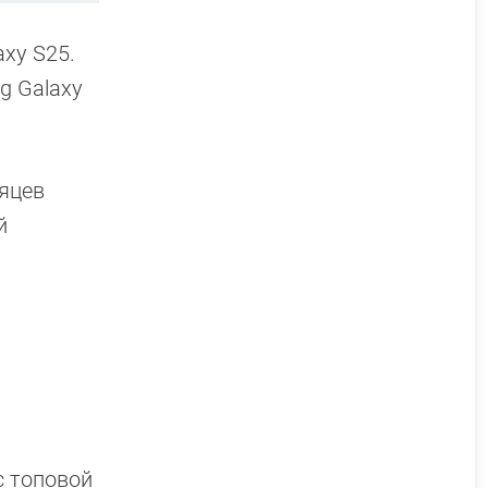
xy S25.
g Galaxy
сяцев
й
с топовой