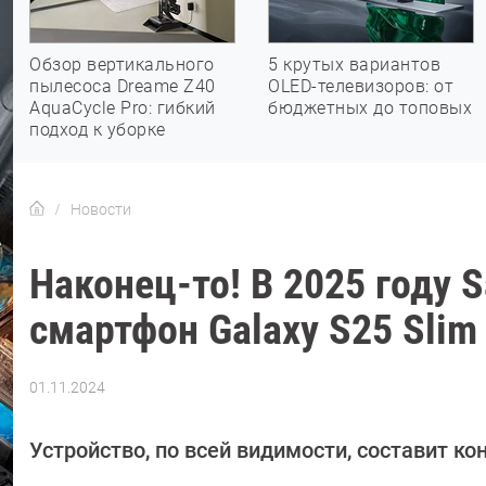
Обзор вертикального
5 крутых вариантов
пылесоса Dreame Z40
OLED-телевизоров: от
AquaCycle Pro: гибкий
бюджетных до топовых
подход к уборке
Новости
Наконец-то! В 2025 году
смартфон Galaxy S25 Slim
01.11.2024
Автор:
Сергей
Калашников
Устройство, по всей видимости, составит ко