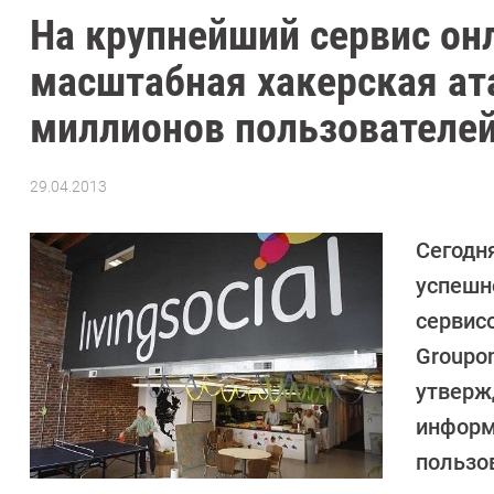
На крупнейший сервис он
масштабная хакерская ат
миллионов пользователей
29.04.2013
Автор:
CHIP
Сегодн
успешн
сервисо
Groupo
утверж
информ
пользо