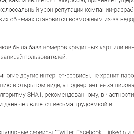
а, каким является LivingSocial, причиняет ущер
 колоссальный урон репутации компании-разраб
аких объемах становится возможным из-за недо
иков была база номеров кредитных карт или ин
 записей пользователей.
и многие другие интернет-сервисы, не хранит пар
цию в открытом виде, а подвергает ее хэширов
 алгоритму SHA1, рекомендованному, в частности
ти данные является весьма трудоемкой и
улярные сервисы (Twitter, Facebook, Linkedin и д