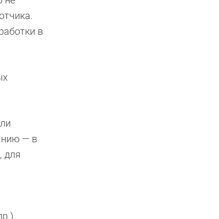
б не
отчика.
работки в
ых
оли
анию — в
, для
р.),