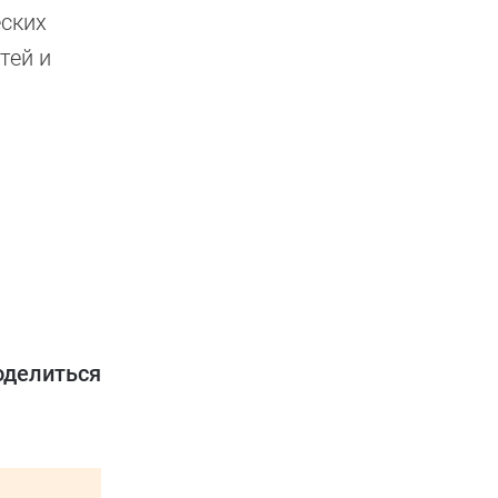
еских
тей и
оделиться