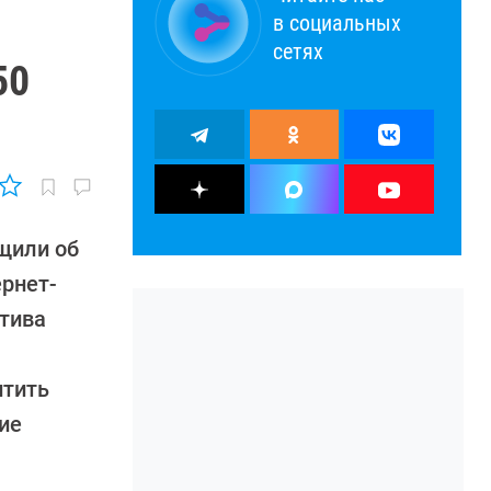
в социальных
сетях
50
щили об
ернет-
атива
итить
ие