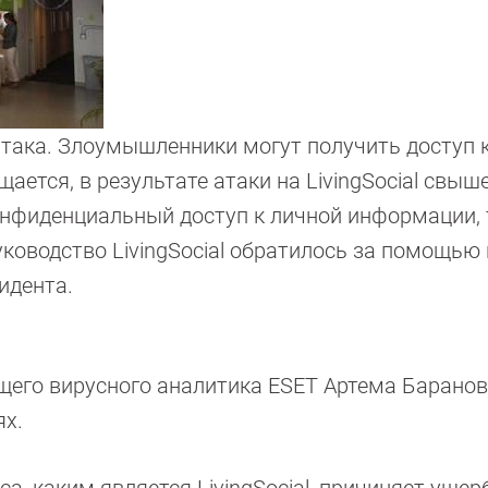
 атака. Злоумышленники могут получить доступ
ется, в результате атаки на LivingSocial свыш
онфиденциальный доступ к личной информации, 
уководство LivingSocial обратилось за помощью 
идента.
его вирусного аналитика ESET Артема Баранов
ях.