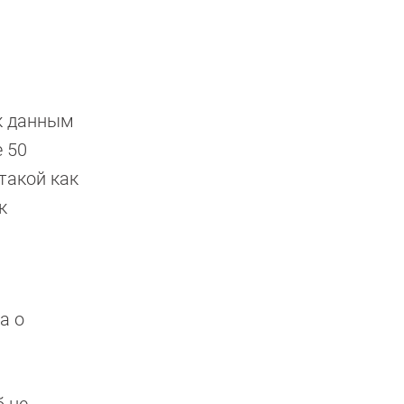
 к данным
е 50
такой как
к
а о