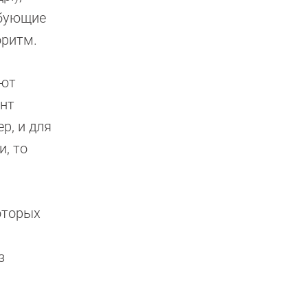
ебующие
оритм.
еют
ент
р, и для
и, то
оторых
з