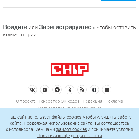
Войдите
Зарегистрируйтесь
или
, чтобы оставить
комментарий
О проекте
Генератор QR-кодов
Редакция
Реклама
Пользовательское соглашение
Политика конфиденциальности
Наш сайт использует файлы cookies, чтобы улучшить работу
сайта. Продолжая использование сайта, вы соглашаетесь
Подписаться на рассылку
c использованием нами
файлов cookies
и принимаете условия
Политики конфиденциальности