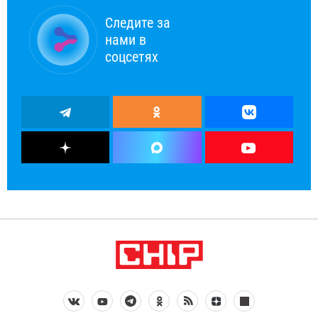
Следите за
нами в
соцсетях