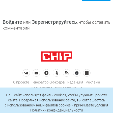
Войдите
Зарегистрируйтесь
или
, чтобы оставить
комментарий
О проекте
Генератор QR-кодов
Редакция
Реклама
Пользовательское соглашение
Политика конфиденциальности
Наш сайт использует файлы cookies, чтобы улучшить работу
сайта. Продолжая использование сайта, вы соглашаетесь
Подписаться на рассылку
c использованием нами
файлов cookies
и принимаете условия
Политики конфиденциальности