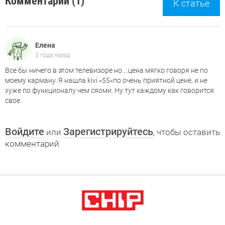
Комментарии (1)
К статье
Елена
3 года назад
Все бы ничего в этом телевизоре но....цена мягко говоря не по
моему карману. Я нашла kivi «55«по очень приятной цене, и не
хуже по функционалу чем сяоми. Ну тут каждому как говорится
свое.
Войдите
Зарегистрируйтесь
или
, чтобы оставить
комментарий