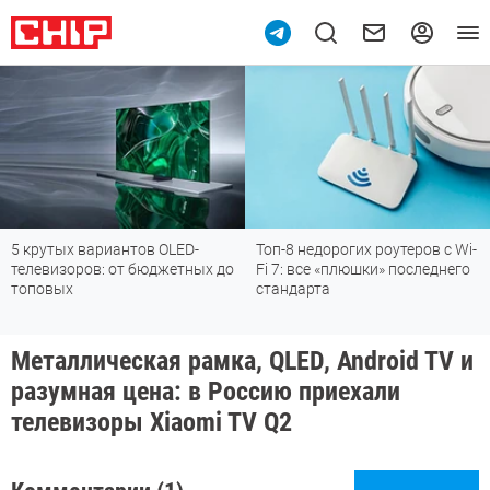
антов OLED-
Топ-8 недорогих роутеров с Wi-
Подпишись на
от бюджетных до
Fi 7: все «плюшки» последнего
мессенджере
стандарта
Металлическая рамка, QLED, Android TV и
разумная цена: в Россию приехали
телевизоры Xiaomi TV Q2