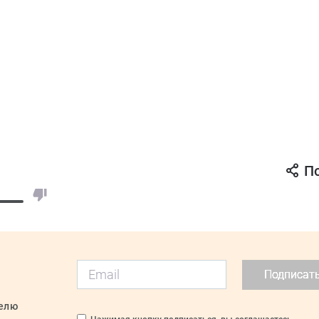
П
Подписат
делю