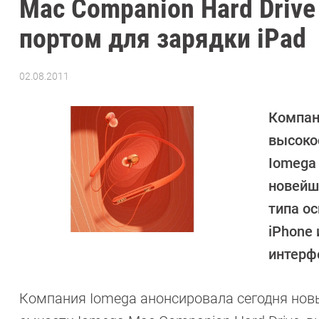
Mac Companion Hard Drive
портом для зарядки iPad
02.08.2011
Автор:
CHIP
Компан
высоко
Iomega
новейш
типа о
iPhone
интерф
Компания Iomega анонсировала сегодня нов