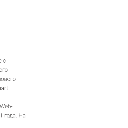
 с
ого
нового
art
 Web-
1 года. На