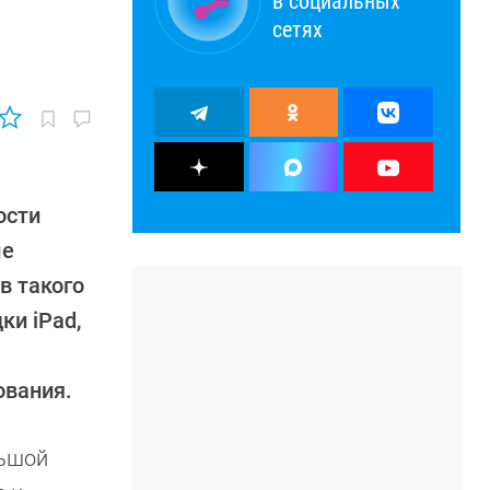
в социальных
сетях
ости
ле
в такого
и iPad,
ования.
льшой