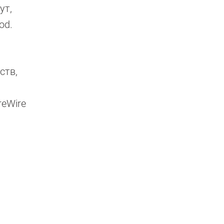
ут,
od.
ств,
reWire