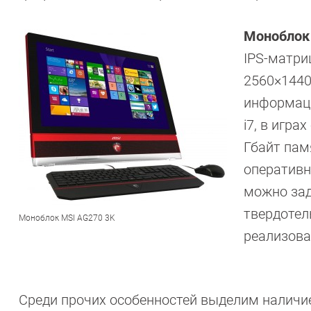
Моноблок
IPS-матр
2560×1440
информаци
i7, в игр
Гбайт пам
оперативн
можно зад
твердотел
Моноблок MSI AG270 3K
реализован
Среди прочих особенностей выделим наличие 