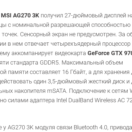
 MSI AG270 3K
получил 27-дюймовый дисплей н
ицы с номинальной разрешающей способностью
 точек. Сенсорный экран не предусмотрен. За о
и в нем отвечает четырехъядерный процессор I
ах ему аккомпанирует видеокарта
GeForce GTX 9
яти стандарта GDDR5. Максимальный объем
ой памяти составляет 16 Гбайт, а для хранения
ействовать один 3,5-дюймовый жесткий диск и 
ьных накопителя mSATA. Подключение к сетям W
о силами адаптера Intel DualBand Wireless AC 7
у AG270 3K модуля связи Bluetooth 4.0, привода