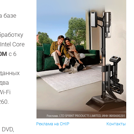
а базе
бработку
ntel Core
70M
с 6
 данных
два
i-Fi
260.
Реклама на CHIP
Контакты
 DVD,