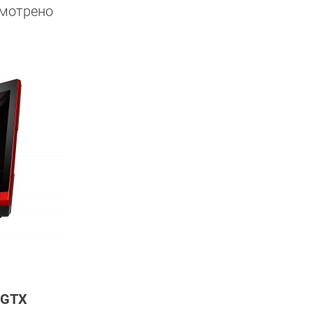
смотрено
 GTX