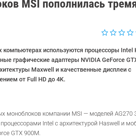
ков MSI пополнилась трем
х компьютерах используются процессоры Intel H
ные графические адаптеры NVIDIA GeForce GT
рхитектуры Maxwell и качественные дисплеи с
нием от Full HD до 4K.
ых моноблоков компании MSI — моделей AG270 
процессорами Intel с архитектурой Haswell и м
orce GTX 900M.