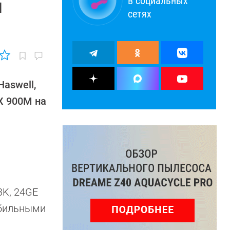
в социальных
я
сетях
aswell,
X 900M на
3K, 24GE
обильными