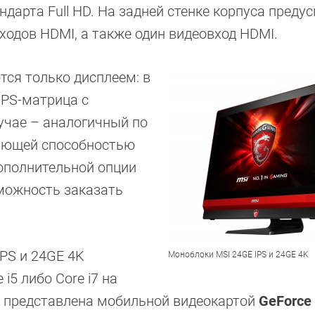
ндарта Full HD. На задней стенке корпуса преду
ыходов HDMI, а также один видеовход HDMI.
ся только дисплеем: в
IPS-матрица с
учае – аналогичный по
шающей способностью
дополнительной опции
можность заказать
PS и 24GE 4K
Моноблоки MSI 24GE IPS и 24GE 4K
 i5 либо Core i7 на
а представлена мобильной видеокартой
GeForce