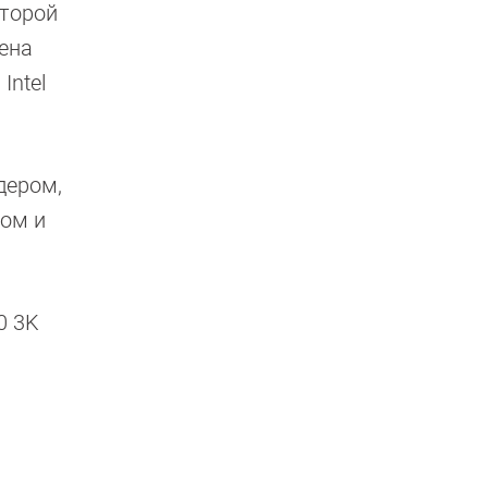
оторой
ена
Intel
дером,
дом и
0 3K