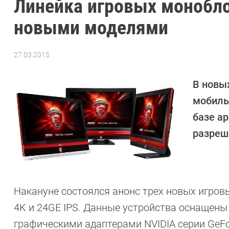
Линейка игровых монобло
новыми моделями
27.03.2015
Автор:
CHIP
В новы
мобиль
базе а
разреше
Накануне состоялся анонс трех новых игров
4K и 24GE IPS. Данные устройства оснащены 
графическими адаптерами NVIDIA серии GeF