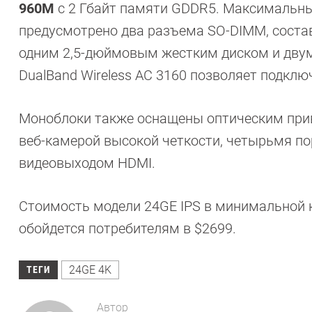
960M
с 2 Гбайт памяти GDDR5. Максимальны
предусмотрено два разъема SO-DIMM, состав
одним 2,5-дюймовым жестким диском и двумя
DualBand Wireless AC 3160 позволяет подключа
Моноблоки также оснащены оптическим прив
веб-камерой высокой четкости, четырьмя пор
видеовыходом HDMI.
Стоимость модели 24GE IPS в минимальной к
обойдется потребителям в $2699.
24GE 4K
ТЕГИ
Автор