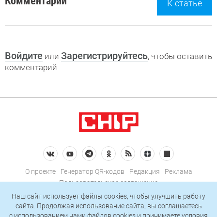
Комментарии
К статье
Войдите
Зарегистрируйтесь
или
, чтобы оставить
комментарий
О проекте
Генератор QR-кодов
Редакция
Реклама
Пользовательское соглашение
Политика конфиденциальности
Наш сайт использует файлы cookies, чтобы улучшить работу
сайта. Продолжая использование сайта, вы соглашаетесь
Подписаться на рассылку
c использованием нами
файлов cookies
и принимаете условия