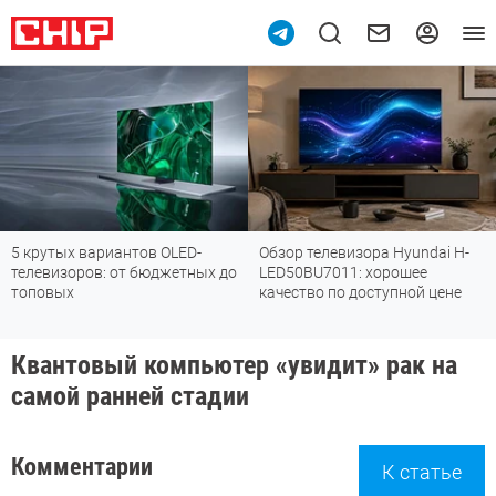
ов OLED-
Обзор телевизора Hyundai H-
Обзор вертикальн
бюджетных до
LED50BU7011: хорошее
пылесоса TROUVER
качество по доступной цене
убирается так, как
могут
Квантовый компьютер «увидит» рак на
самой ранней стадии
Комментарии
К статье