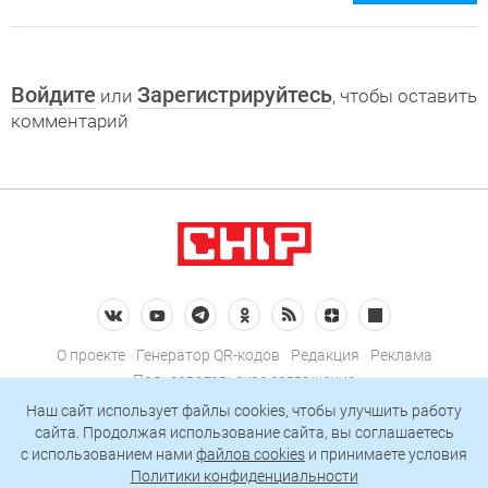
Войдите
Зарегистрируйтесь
или
, чтобы оставить
комментарий
О проекте
Генератор QR-кодов
Редакция
Реклама
Пользовательское соглашение
Политика конфиденциальности
Наш сайт использует файлы cookies, чтобы улучшить работу
сайта. Продолжая использование сайта, вы соглашаетесь
Подписаться на рассылку
c использованием нами
файлов cookies
и принимаете условия
Политики конфиденциальности