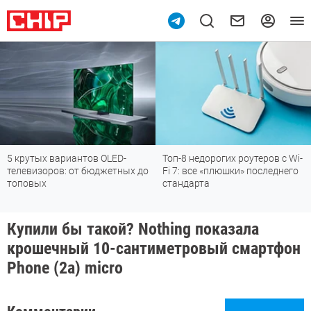
ов OLED-
Топ-8 недорогих роутеров с Wi-
Подпишись на наш
бюджетных до
Fi 7: все «плюшки» последнего
мессенджере МА
стандарта
Купили бы такой? Nothing показала
крошечный 10-сантиметровый смартфон
Phone (2a) micro