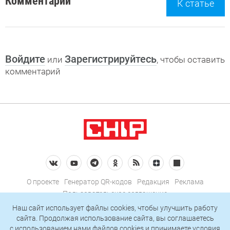
Комментарии
К статье
Войдите
Зарегистрируйтесь
или
, чтобы оставить
комментарий
О проекте
Генератор QR-кодов
Редакция
Реклама
Пользовательское соглашение
Политика конфиденциальности
Наш сайт использует файлы cookies, чтобы улучшить работу
сайта. Продолжая использование сайта, вы соглашаетесь
Подписаться на рассылку
c использованием нами
файлов cookies
и принимаете условия