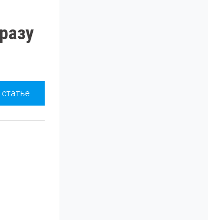
разу
 статье