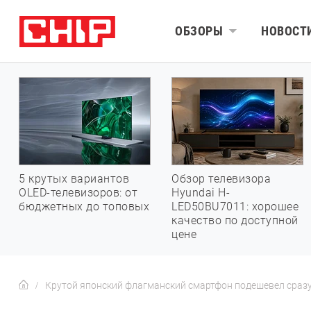
ОБЗОРЫ
НОВОСТ
5 крутых вариантов
Обзор телевизора
OLED-телевизоров: от
Hyundai H-
бюджетных до топовых
LED50BU7011: хорошее
качество по доступной
цене
Крутой японский флагманский смартфон подешевел сразу