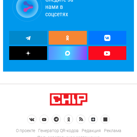
нами в
соцсетях
О проекте
Генератор QR-кодов
Редакция
Реклама