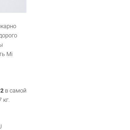
икарно
дорого
сы
ть Mi
12
в самой
 кг.
U