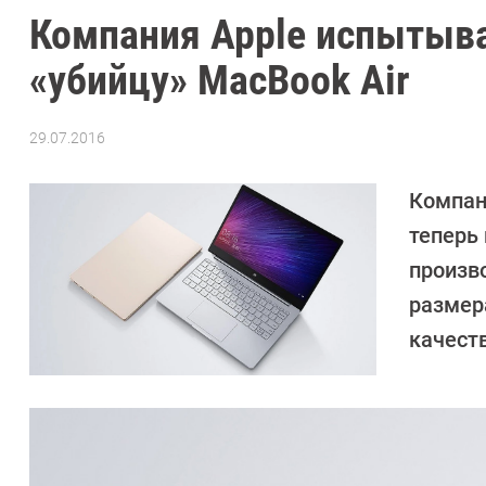
Компания Apple испытыва
«убийцу» MacBook Air
29.07.2016
Автор:
Sergey
Suslov
Компани
теперь
произв
размер
качест