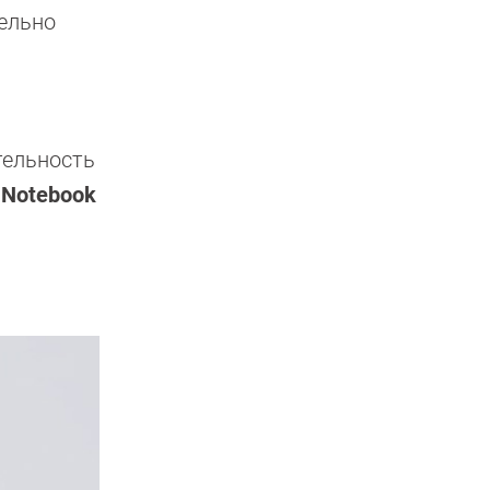
тельно
тельность
 Notebook