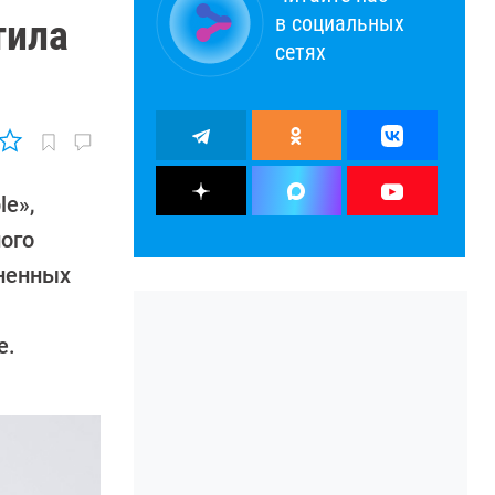
в социальных
тила
сетях
le»,
ного
аненных
е.