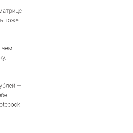
-матрице
ть тоже
, чем
ку.
рублей —
ебе
otebook