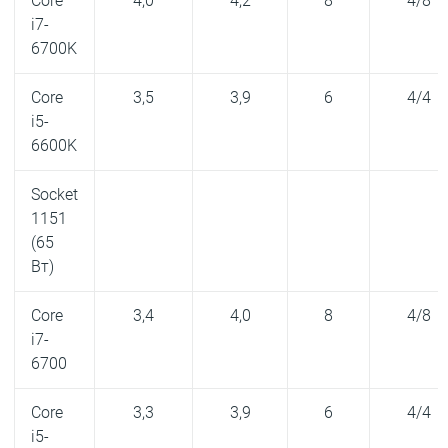
Core
4,0
4,2
8
4/8
i7-
6700K
Core
3,5
3,9
6
4/4
i5-
6600K
Socket
1151
(65
Вт)
Core
3,4
4,0
8
4/8
i7-
6700
Core
3,3
3,9
6
4/4
i5-