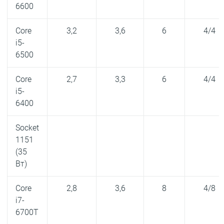
6600
Core
3,2
3,6
6
4/4
i5-
6500
Core
2,7
3,3
6
4/4
i5-
6400
Socket
1151
(35
Вт)
Core
2,8
3,6
8
4/8
i7-
6700T