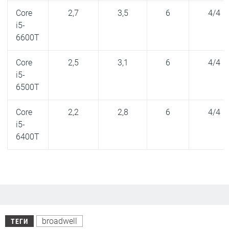
Core
2,7
3,5
6
4/4
i5-
6600T
Core
2,5
3,1
6
4/4
i5-
6500T
Core
2,2
2,8
6
4/4
i5-
6400T
broadwell
ТЕГИ