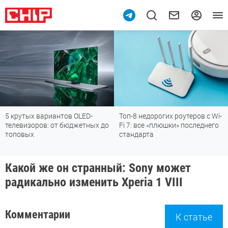
OLED-
Топ-8 недорогих роутеров с Wi-
Подпишись на наш к
жетных до
Fi 7: все «плюшки» последнего
мессенджере МАХ
стандарта
Какой же он странный: Sony может
радикально изменить Xperia 1 VIII
Комментарии
К статье