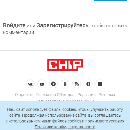
Войдите
Зарегистрируйтесь
или
, чтобы оставить
комментарий
О проекте
Генератор QR-кодов
Редакция
Реклама
Пользовательское соглашение
Политика конфиденциальности
Наш сайт использует файлы cookies, чтобы улучшить работу
сайта. Продолжая использование сайта, вы соглашаетесь
Подписаться на рассылку
c использованием нами
файлов cookies
и принимаете условия
Политики конфиденциальности