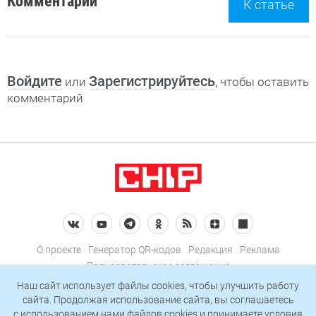
Комментарии
К статье
Войдите
Зарегистрируйтесь
или
, чтобы оставить
комментарий
О проекте
Генератор QR-кодов
Редакция
Реклама
Пользовательское соглашение
Политика конфиденциальности
Наш сайт использует файлы cookies, чтобы улучшить работу
сайта. Продолжая использование сайта, вы соглашаетесь
Подписаться на рассылку
c использованием нами
файлов cookies
и принимаете условия