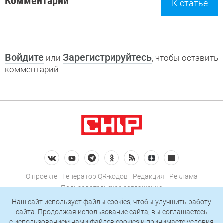
Комментарии
К статье
Войдите
Зарегистрируйтесь
или
, чтобы оставить
комментарий
О проекте
Генератор QR-кодов
Редакция
Реклама
Пользовательское соглашение
Политика конфиденциальности
Наш сайт использует файлы cookies, чтобы улучшить работу
сайта. Продолжая использование сайта, вы соглашаетесь
Подписаться на рассылку
c использованием нами
файлов cookies
и принимаете условия