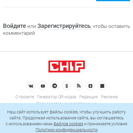
Войдите
Зарегистрируйтесь
или
, чтобы оставить
комментарий
О проекте
Генератор QR-кодов
Редакция
Реклама
Пользовательское соглашение
Политика конфиденциальности
Наш сайт использует файлы cookies, чтобы улучшить работу
сайта. Продолжая использование сайта, вы соглашаетесь
Подписаться на рассылку
c использованием нами
файлов cookies
и принимаете условия
Политики конфиденциальности