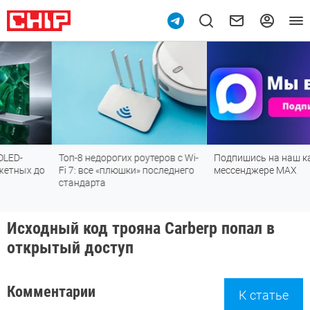
Топ-8 недорогих роутеров с Wi-
Подпишись на наш канал в
о
Fi 7: все «плюшки» последнего
мессенджере МАХ
стандарта
Исходный код трояна Carberp попал в
открытый доступ
Комментарии
К статье