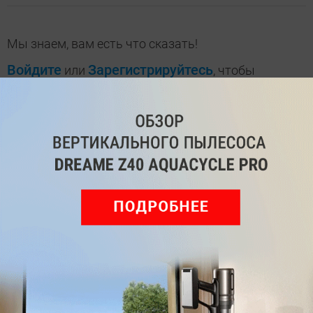
Мы знаем, вам есть что сказать!
Войдите
Зарегистрируйтесь
или
, чтобы
оставить комментарий
Рекомендуем