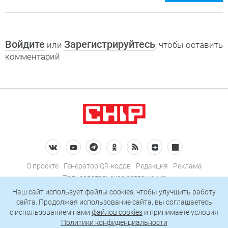
Войдите
Зарегистрируйтесь
или
, чтобы оставить
комментарий
О проекте
Генератор QR-кодов
Редакция
Реклама
Пользовательское соглашение
Политика конфиденциальности
Наш сайт использует файлы cookies, чтобы улучшить работу
сайта. Продолжая использование сайта, вы соглашаетесь
Подписаться на рассылку
c использованием нами
файлов cookies
и принимаете условия
Политики конфиденциальности