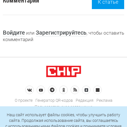
Комментарии
К статье
Войдите
Зарегистрируйтесь
или
, чтобы оставить
комментарий
О проекте
Генератор QR-кодов
Редакция
Реклама
Пользовательское соглашение
Политика конфиденциальности
Наш сайт использует файлы cookies, чтобы улучшить работу
сайта. Продолжая использование сайта, вы соглашаетесь
Подписаться на рассылку
c использованием нами
файлов cookies
и принимаете условия