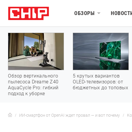
ОБЗОРЫ
НОВОСТ
Обзор вертикального
5 крутых вариантов
пылесоса Dreame Z40
OLED-телевизоров: от
AquaCycle Pro: гибкий
бюджетных до топовых
подход к уборке
ИИ-смартфон от OpenAI ждет провал — и вот почему
Ко