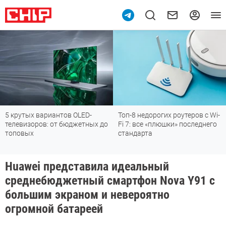
крутых вариантов OLED-
Топ-8 недорогих роутеров с Wi-
По
левизоров: от бюджетных до
Fi 7: все «плюшки» последнего
м
оповых
стандарта
Huawei представила идеальный
среднебюджетный смартфон Nova Y91 с
большим экраном и невероятно
огромной батареей