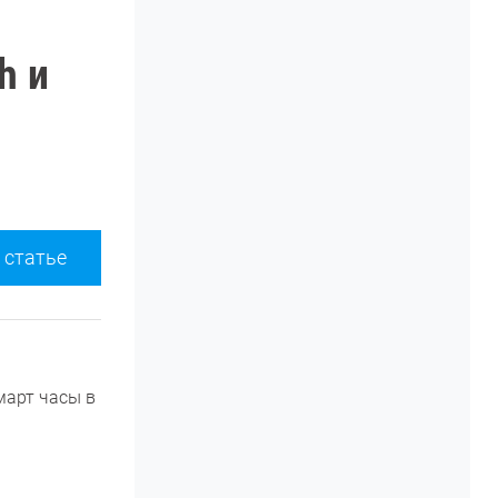
h и
 статье
март часы в