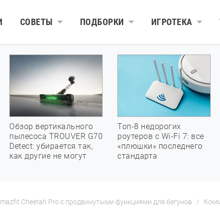
И
СОВЕТЫ
ПОДБОРКИ
ИГРОТЕКА
Обзор вертикального
Топ-8 недорогих
пылесоса TROUVER G70
роутеров с Wi-Fi 7: все
Detect: убирается так,
«плюшки» последнего
как другие не могут
стандарта
Amazfit Cheetah Pro с продвинутыми функциями для бегунов
Ком