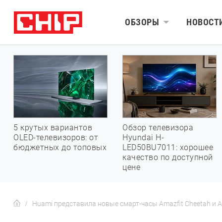
ОБЗОРЫ
НОВОСТ
5 крутых вариантов
Обзор телевизора
OLED-телевизоров: от
Hyundai H-
бюджетных до топовых
LED50BU7011: хорошее
качество по доступной
цене
Huami представила новые смарт-часы Amazfit Cheetah и 