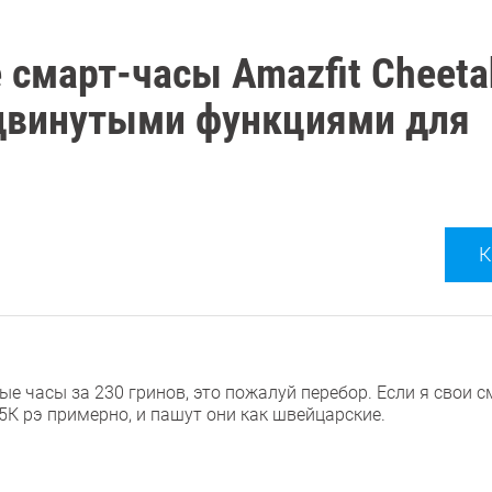
 смарт-часы Amazfit Cheeta
родвинутыми функциями для
К
е часы за 230 гринов, это пожалуй перебор. Если я свои с
 5К рэ примерно, и пашут они как швейцарские.