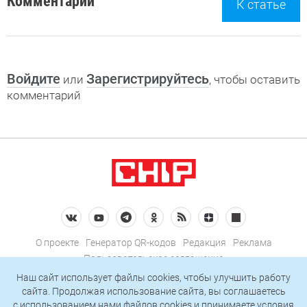
Комментарии
К статье
Войдите
Зарегистрируйтесь
или
, чтобы оставить
комментарий
О проекте
Генератор QR-кодов
Редакция
Реклама
Пользовательское соглашение
Политика конфиденциальности
Наш сайт использует файлы cookies, чтобы улучшить работу
сайта. Продолжая использование сайта, вы соглашаетесь
Подписаться на рассылку
c использованием нами
файлов cookies
и принимаете условия