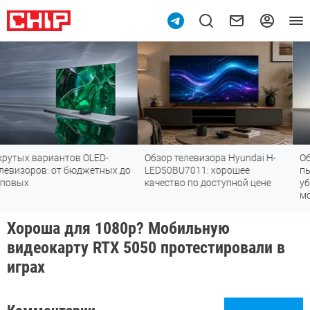
ED-
Обзор телевизора Hyundai H-
Обзор вертикального
тных до
LED50BU7011: хорошее
пылесоса TROUVER G70 
качество по доступной цене
убирается так, как друг
могут
Хороша для 1080p? Мобильную
видеокарту RTX 5050 протестировали в
играх