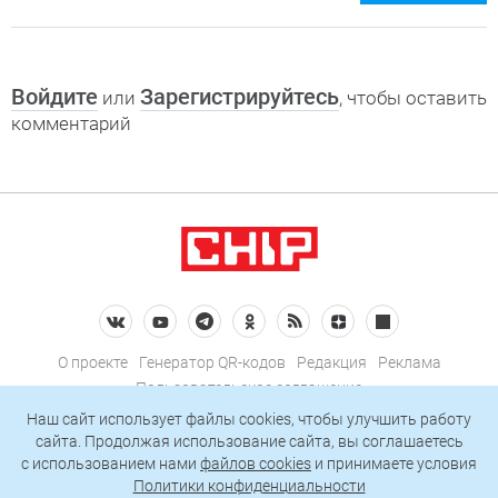
Войдите
Зарегистрируйтесь
или
, чтобы оставить
комментарий
О проекте
Генератор QR-кодов
Редакция
Реклама
Пользовательское соглашение
Политика конфиденциальности
Наш сайт использует файлы cookies, чтобы улучшить работу
сайта. Продолжая использование сайта, вы соглашаетесь
Подписаться на рассылку
c использованием нами
файлов cookies
и принимаете условия
Политики конфиденциальности