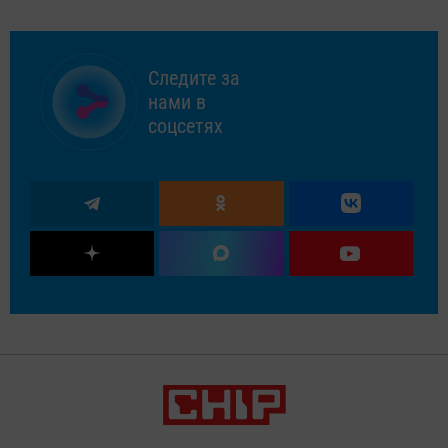
Следите за
нами в
соцсетях