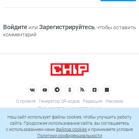
Войдите
Зарегистрируйтесь
или
, чтобы оставить
комментарий
О проекте
Генератор QR-кодов
Редакция
Реклама
Пользовательское соглашение
Политика конфиденциальности
Наш сайт использует файлы cookies, чтобы улучшить работу
сайта. Продолжая использование сайта, вы соглашаетесь
Подписаться на рассылку
c использованием нами
файлов cookies
и принимаете условия
Политики конфиденциальности