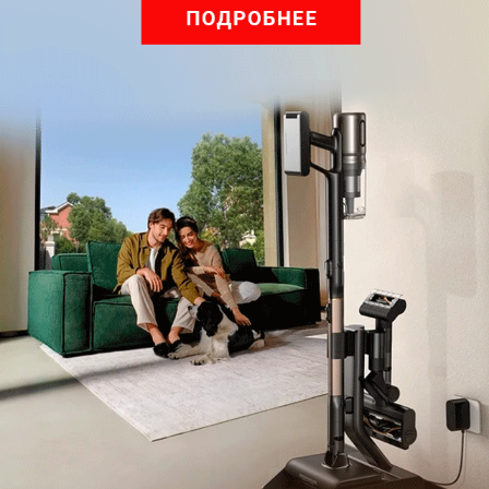
Подпишитесь на рассылку
с самыми популярными статьями
Подписаться
Нажимая кнопку подписаться, вы соглашаетесь
с
Правилами рассылок
и
Политикой конфиденциальности
Читайте нас в соц. сетях
Telegram
Одноклассники
ВКонтакте
Дзен