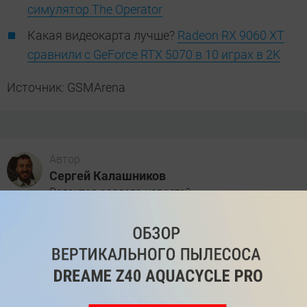
симулятор The Operator
Какая видеокарта лучше?
Radeon RX 9060 XT
сравнили с GeForce RTX 5070 в 10 играх в 2K
Источник: GSMArena
Автор
Сергей Калашников
Редактор раздела новостей
Была ли статья интересна?
Поделиться