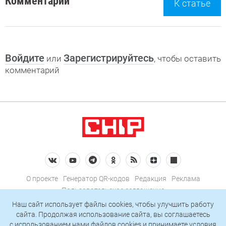
Комментарии
К статье
Войдите
Зарегистрируйтесь
или
, чтобы оставить
комментарий
О проекте
Генератор QR-кодов
Редакция
Реклама
Пользовательское соглашение
Политика конфиденциальности
Наш сайт использует файлы cookies, чтобы улучшить работу
сайта. Продолжая использование сайта, вы соглашаетесь
Подписаться на рассылку
c использованием нами
файлов cookies
и принимаете условия