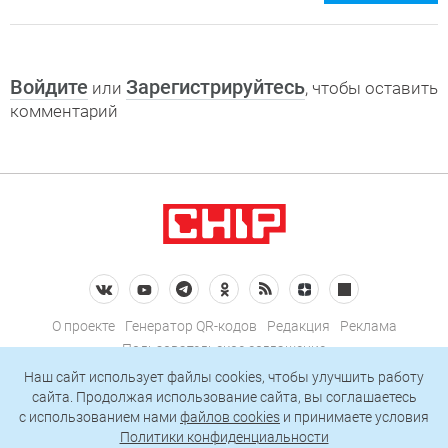
Войдите
Зарегистрируйтесь
или
, чтобы оставить
комментарий
О проекте
Генератор QR-кодов
Редакция
Реклама
Пользовательское соглашение
Политика конфиденциальности
Наш сайт использует файлы cookies, чтобы улучшить работу
сайта. Продолжая использование сайта, вы соглашаетесь
Подписаться на рассылку
c использованием нами
файлов cookies
и принимаете условия
Политики конфиденциальности