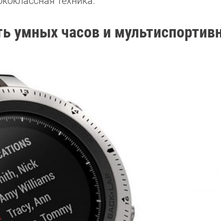
ококлассная техника.
ть умных часов и мультиспортив