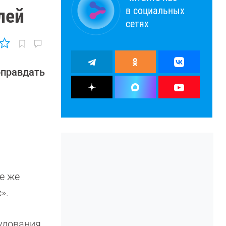
в социальных
лей
сетях
оправдать
е же
».
удования.