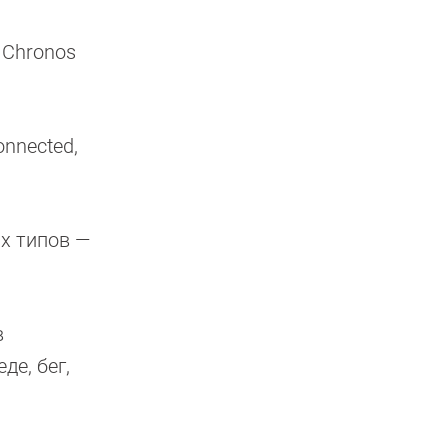
 Chronos
nnected,
х типов —
в
де, бег,