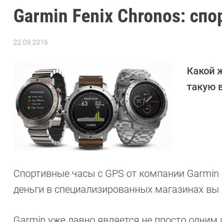
Garmin Fenix Chronos: сп
22.09.2016
Автор:
Андрей
Киреев
Какой ж
такую 
Спортивные часы с GPS от компании Garmin п
деньги в специализированных магазинах вы
Garmin уже давно является не просто одним