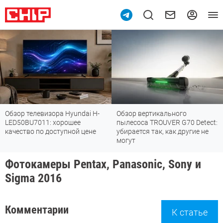
зор телевизора Hyundai H-
Обзор вертикального
То
D50BU7011: хорошее
пылесоса TROUVER G70 Detect:
Fi
чество по доступной цене
убирается так, как другие не
ст
могут
Фотокамеры Pentax, Panasonic, Sony и
Sigma 2016
Комментарии
К статье