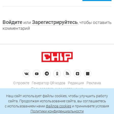
Войдите
Зарегистрируйтесь
или
, чтобы оставить
комментарий
О проекте
Генератор QR-кодов
Редакция
Реклама
Пользовательское соглашение
Политика конфиденциальности
Наш сайт использует файлы cookies, чтобы улучшить работу
сайта. Продолжая использование сайта, вы соглашаетесь
Подписаться на рассылку
c использованием нами
файлов cookies
и принимаете условия
Политики конфиденциальности