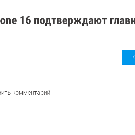
hone 16 подтверждают глав
К
авить комментарий