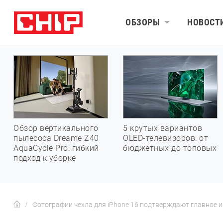
ОБЗОРЫ
НОВОСТ
Обзор вертикального
5 крутых вариантов
пылесоса Dreame Z40
OLED-телевизоров: от
AquaCycle Pro: гибкий
бюджетных до топовых
подход к уборке
Фотографии чехла для iPhone 16 подтверждают главное и