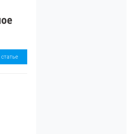
ное
 статье