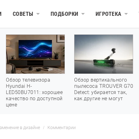
И
СОВЕТЫ
ПОДБОРКИ
ИГРОТЕКА
Обзор телевизора
Обзор вертикального
Hyundai H-
пылесоса TROUVER G70
LED50BU7011: хорошее
Detect: убирается так,
качество по доступной
как другие не могут
цене
зменение в дизайне
Комментарии