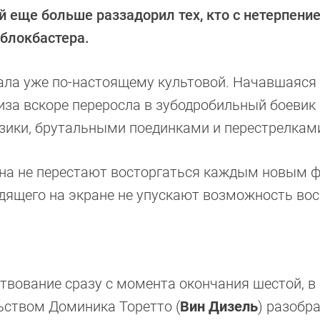
й еще больше раззадорил тех, кто с нетерпени
 блокбастера.
ала уже по-настоящему культовой. Начавшаяся 
за вскоре переросла в зубодробильный боевик 
зики, брутальными поединками и перестрелкам
на не перестают восторгаться каждым новым 
дящего на экране не упускают возможность вос
твование сразу с момента окончания шестой, в
ьством Доминика Торетто (
Вин Дизель
) разобр