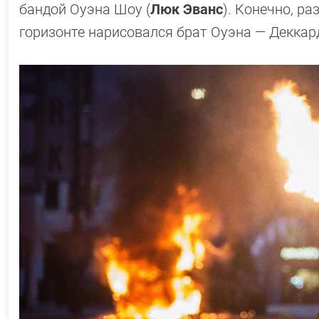
бандой Оуэна Шоу (
Люк Эванс
). Конечно, р
горизонте нарисовался брат Оуэна — Деккар