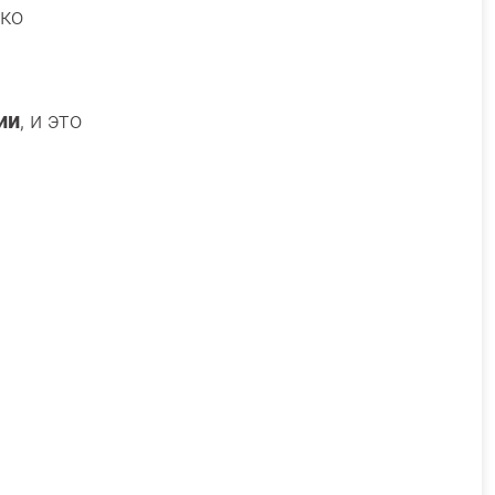
пко
ии
, и это