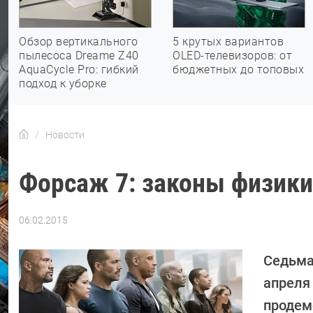
Обзор вертикального
5 крутых вариантов
пылесоса Dreame Z40
OLED-телевизоров: от
AquaCycle Pro: гибкий
бюджетных до топовых
подход к уборке
Новости
Форсаж 7: законы физики
06.02.2015
Автор:
Sergey
Suslov
Седьма
апреля 
продем