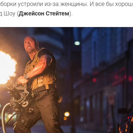
азборки устроили из-за женщины. И все бы хорошо
д Шоу (
Джейсон Стейтем
).