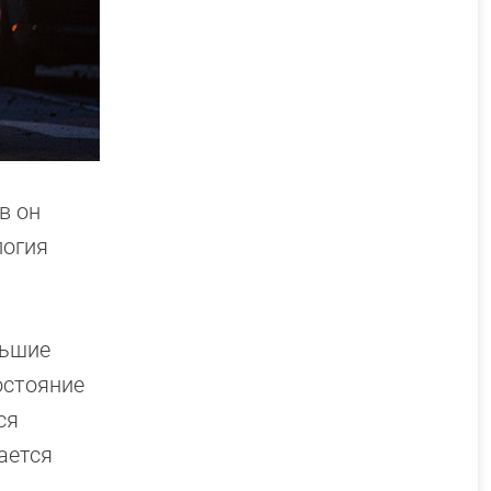
в он
логия
льшие
остояние
ся
ается