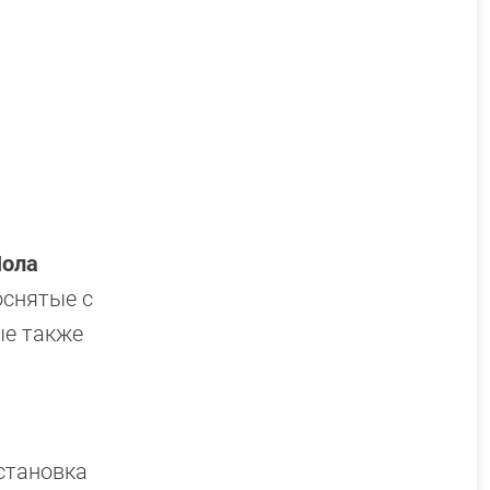
ола
оснятые с
ые также
остановка