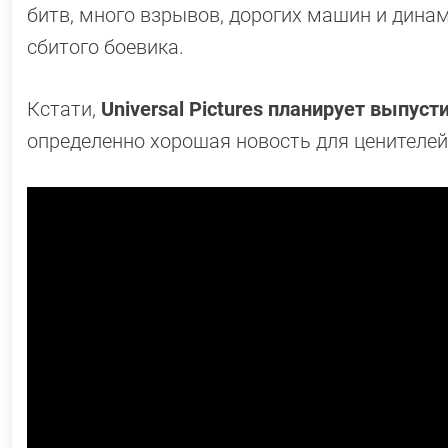
битв, много взрывов, дорогих машин и динам
сбитого боевика.
Кстати,
Universal Pictures планирует выпус
определенно хорошая новость для ценителе