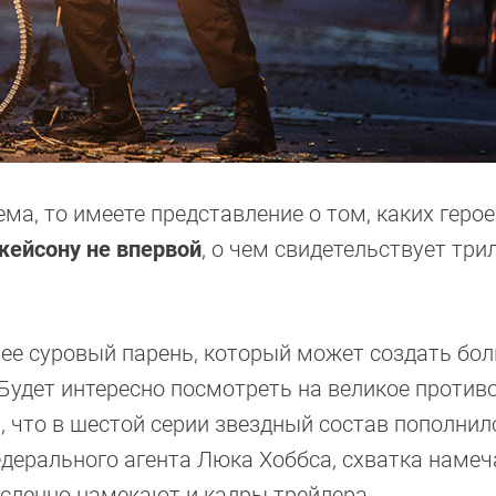
а, то имеете представление о том, каких герое
жейсону не впервой
, о чем свидетельствует три
нее суровый парень, который может создать бо
удет интересно посмотреть на великое против
, что в шестой серии звездный состав пополнил
дерального агента Люка Хоббса, схватка намеч
сленно намекают и кадры трейлера.