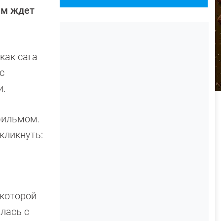
ем ждет
как сага
с
и.
фильмом.
кликнуть:
 которой
алась с