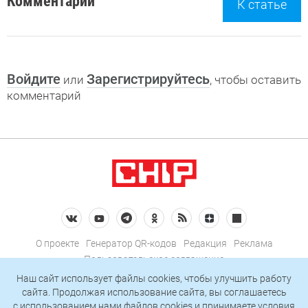
Комментарии
К статье
Войдите
Зарегистрируйтесь
или
, чтобы оставить
комментарий
О проекте
Генератор QR-кодов
Редакция
Реклама
Пользовательское соглашение
Политика конфиденциальности
Наш сайт использует файлы cookies, чтобы улучшить работу
сайта. Продолжая использование сайта, вы соглашаетесь
Подписаться на рассылку
c использованием нами
файлов cookies
и принимаете условия