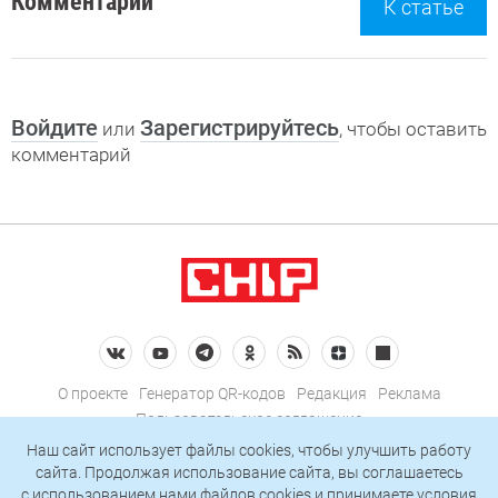
Комментарии
К статье
Войдите
Зарегистрируйтесь
или
, чтобы оставить
комментарий
О проекте
Генератор QR-кодов
Редакция
Реклама
Пользовательское соглашение
Политика конфиденциальности
Наш сайт использует файлы cookies, чтобы улучшить работу
сайта. Продолжая использование сайта, вы соглашаетесь
Подписаться на рассылку
c использованием нами
файлов cookies
и принимаете условия