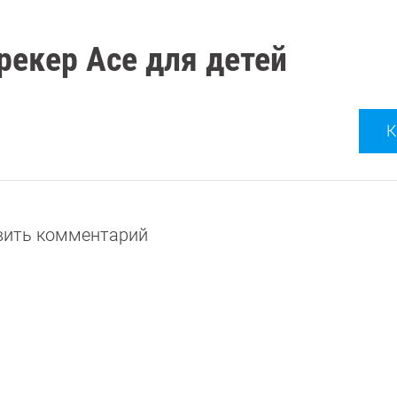
трекер Ace для детей
К
авить комментарий