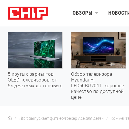
ОБЗОРЫ
НОВОСТ
5 крутых вариантов
Обзор телевизора
OLED-телевизоров: от
Hyundai H-
бюджетных до топовых
LED50BU7011: хорошее
качество по доступной
цене
Fitbit выпускает фитнес-трекер Ace для детей
Коммент