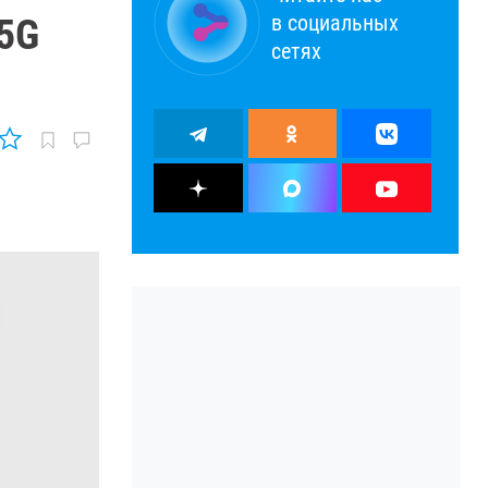
в социальных
5G
сетях