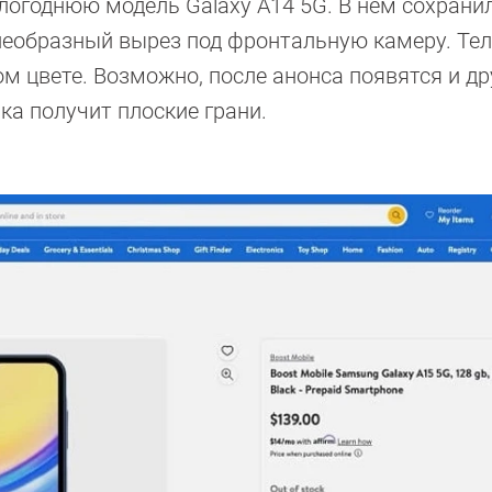
логоднюю модель Galaxy A14 5G. В нём сохрани
леобразный вырез под фронтальную камеру. Те
ом цвете. Возможно, после анонса появятся и др
ка получит плоские грани.