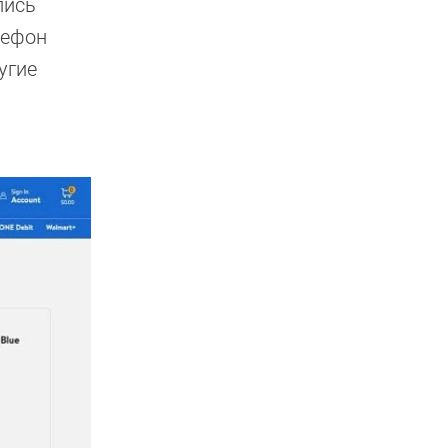
лись
лефон
угие