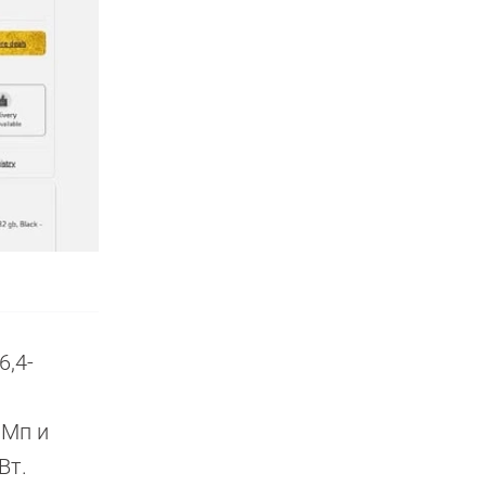
6,4-
 Мп и
Вт.