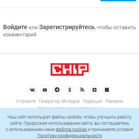
Войдите
Зарегистрируйтесь
или
, чтобы оставить
комментарий
О проекте
Генератор QR-кодов
Редакция
Реклама
Пользовательское соглашение
Политика конфиденциальности
Наш сайт использует файлы cookies, чтобы улучшить работу
сайта. Продолжая использование сайта, вы соглашаетесь
Подписаться на рассылку
c использованием нами
файлов cookies
и принимаете условия
Политики конфиденциальности