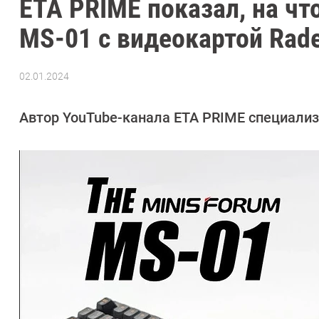
ETA PRIME показал, на чт
MS-01 с видеокартой Rad
02.01.2024
Автор:
Сергей
Калашников
Автор YouTube-канала ETA PRIME специализ