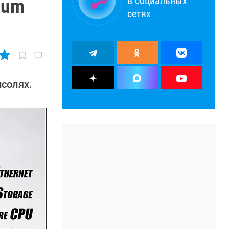
в социальных
rum
сетях
нсолях.