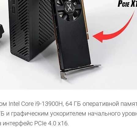
м Intel Core i9-13900H, 64 ГБ оперативной памя
ГБ и графическим ускорителем начального уров
 интерфейс PCIe 4.0 x16.