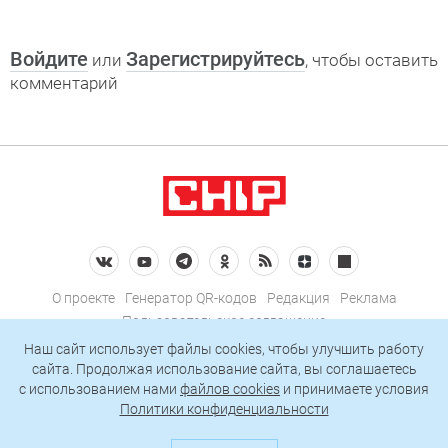
Войдите
Зарегистрируйтесь
или
, чтобы оставить
комментарий
О проекте
Генератор QR-кодов
Редакция
Реклама
Пользовательское соглашение
Политика конфиденциальности
Наш сайт использует файлы cookies, чтобы улучшить работу
сайта. Продолжая использование сайта, вы соглашаетесь
Подписаться на рассылку
c использованием нами
файлов cookies
и принимаете условия
Политики конфиденциальности
© 2026 АО «БКМ», ОГРН 1027739494584, ИНН 7705056238