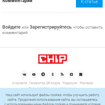
Комментарии
К статье
Войдите
Зарегистрируйтесь
или
, чтобы оставить
комментарий
О проекте
Генератор QR-кодов
Редакция
Реклама
Пользовательское соглашение
Политика конфиденциальности
Наш сайт использует файлы cookies, чтобы улучшить работу
сайта. Продолжая использование сайта, вы соглашаетесь
Подписаться на рассылку
c использованием нами
файлов cookies
и принимаете условия