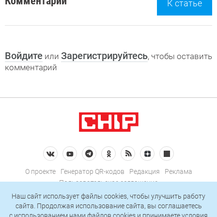
Комментарии
К статье
Войдите
Зарегистрируйтесь
или
, чтобы оставить
комментарий
О проекте
Генератор QR-кодов
Редакция
Реклама
Пользовательское соглашение
Политика конфиденциальности
Наш сайт использует файлы cookies, чтобы улучшить работу
сайта. Продолжая использование сайта, вы соглашаетесь
Подписаться на рассылку
c использованием нами
файлов cookies
и принимаете условия