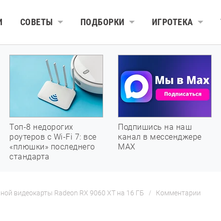
И
СОВЕТЫ
ПОДБОРКИ
ИГРОТЕКА
Топ-8 недорогих
Подпишись на наш
роутеров с Wi-Fi 7: все
канал в мессенджере
«плюшки» последнего
МАХ
стандарта
ной видеокарты Radeon RX 9060 XT на 16 ГБ
Комментарии