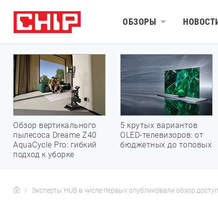
ОБЗОРЫ
НОВОСТ
Обзор вертикального
5 крутых вариантов
пылесоса Dreame Z40
OLED-телевизоров: от
AquaCycle Pro: гибкий
бюджетных до топовых
подход к уборке
Эксперты HUB в числе первых опубликовали обзор доступ