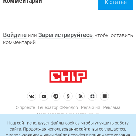
Комментарии
К статье
Войдите
Зарегистрируйтесь
или
, чтобы оставить
комментарий
О проекте
Генератор QR-кодов
Редакция
Реклама
Пользовательское соглашение
Политика конфиденциальности
Наш сайт использует файлы cookies, чтобы улучшить работу
сайта. Продолжая использование сайта, вы соглашаетесь
Подписаться на рассылку
c использованием нами
файлов cookies
и принимаете условия