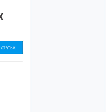
X
 статье