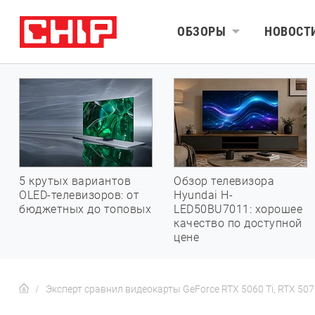
ОБЗОРЫ
НОВОСТ
5 крутых вариантов
Обзор телевизора
OLED-телевизоров: от
Hyundai H-
бюджетных до топовых
LED50BU7011: хорошее
качество по доступной
цене
Эксперт сравнил видеокарты GeForce RTX 5060 Ti, RTX 5070,