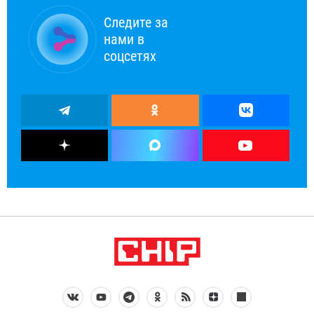
Следите за
нами в
соцсетях