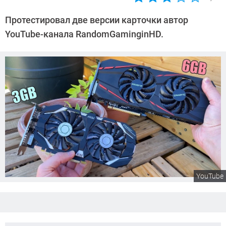
Автор:
Сергей
Протестировал две версии карточки автор
Калашников
YouTube-канала RandomGaminginHD.
YouTube