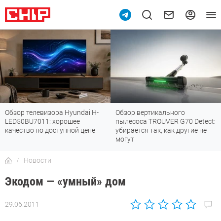
Обзор телевизора Hyundai H-
Обзор вертикального
LED50BU7011: хорошее
пылесоса TROUVER G70 Detect:
качество по доступной цене
убирается так, как другие не
могут
Новости
Экодом — «умный» дом
29.06.2011
Автор:
CHIP